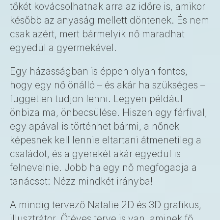
tőkét kovácsolhatnak arra az időre is, amikor
később az anyaság mellett döntenek. És nem
csak azért, mert bármelyik nő maradhat
egyedül a gyermekével.
Egy házasságban is éppen olyan fontos,
hogy egy nő önálló – és akár ha szükséges –
független tudjon lenni. Legyen például
önbizalma, önbecsülése. Hiszen egy férfival,
egy apával is történhet bármi, a nőnek
képesnek kell lennie eltartani átmenetileg a
családot, és a gyerekét akár egyedül is
felnevelnie. Jobb ha egy nő megfogadja a
tanácsot: Nézz mindkét irányba!
A mindig tervező Natalie 2D és 3D grafikus,
illusztrátor. Ötéves terve is van, aminek fő