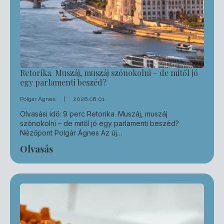
Retorika. Muszáj, muszáj szónokolni – de mitől jó
egy parlamenti beszéd?
Polgár Ágnes
2026.08.01.
Olvasási idő: 9 perc Retorika. Muszáj, muszáj
szónokolni – de mitől jó egy parlamenti beszéd?
Nézőpont Polgár Ágnes Az új…
Olvasás