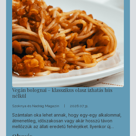
Vegán bolognai – klasszikus olasz ízhatás hús
nélkül
Szoknya és Nadrág Magazin
2026.07.31.
Számtalan oka lehet annak, hogy egy-egy alkalommal,
átmenetileg, időszakosan vagy akár hosszú távon
mellőzzük az állati eredetű fehérjéket. Ilyenkor új…