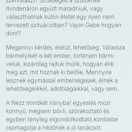
szétválaszt? Szükséges a szülőknek
mindenáron együtt maradniuk, vagy
választhatnak külön életet egy ilyen nem
tervezett szituációban? Vajon Gabe hogyan
dönt?
Megannyi kérdés, életút, lehetőség. Válassza
bármelyiket is két ember, történjen bármi
velük, kizárólag rajtuk múlik, hogyan élik
meg azt, mit hoznak ki belőle. Mennyire
lesznek egymással emberségesek, élnek a
lehetőségeikkel, adottságaikkal, vagy sem.
A Nézz mindkét irányba! egyestés mozi
könnyű, mégsem bóvli, szórakoztató és
egyben tényleg elgondolkodtató köntösbe
csomagolja a nézőnek a jó tanácsot: