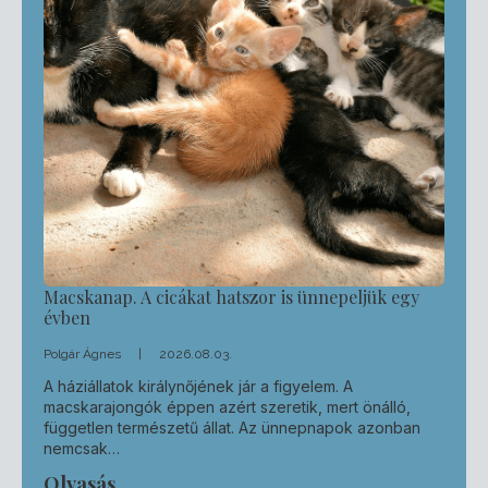
Macskanap. A cicákat hatszor is ünnepeljük egy
évben
Polgár Ágnes
2026.08.03.
A háziállatok királynőjének jár a figyelem. A
macskarajongók éppen azért szeretik, mert önálló,
független természetű állat. Az ünnepnapok azonban
nemcsak…
Olvasás