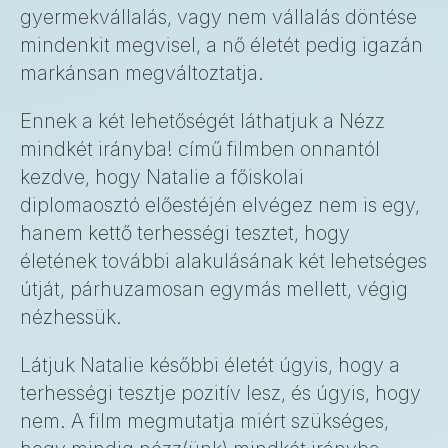
gyermekvállalás, vagy nem vállalás döntése
mindenkit megvisel, a nő életét pedig igazán
markánsan megváltoztatja.
Ennek a két lehetőségét láthatjuk a Nézz
mindkét irányba! című filmben onnantól
kezdve, hogy Natalie a főiskolai
diplomaosztó előestéjén elvégez nem is egy,
hanem kettő terhességi tesztet, hogy
életének további alakulásának két lehetséges
útját, párhuzamosan egymás mellett, végig
nézhessük.
Látjuk Natalie későbbi életét úgyis, hogy a
terhességi tesztje pozitív lesz, és úgyis, hogy
nem. A film megmutatja miért szükséges,