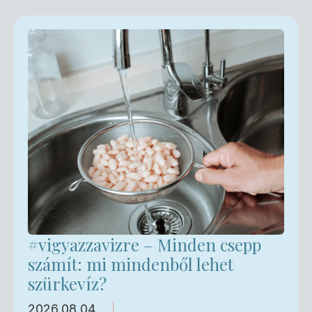
#vigyazzavizre – Minden csepp
számít: mi mindenből lehet
szürkevíz?
2026.08.04.