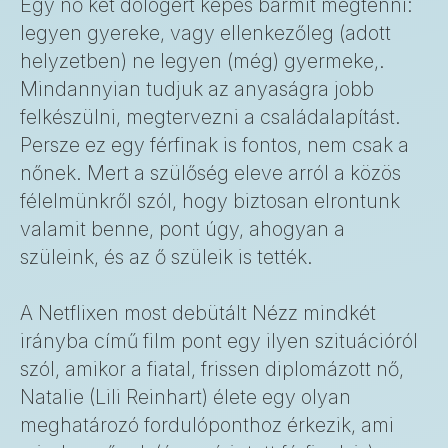
Egy nő két dologért képes bármit megtenni:
legyen gyereke, vagy ellenkezőleg (adott
helyzetben) ne legyen (még) gyermeke,.
Mindannyian tudjuk az anyaságra jobb
felkészülni, megtervezni a családalapítást.
Persze ez egy férfinak is fontos, nem csak a
nőnek. Mert a szülőség eleve arról a közös
félelmünkről szól, hogy biztosan elrontunk
valamit benne, pont úgy, ahogyan a
szüleink, és az ő szüleik is tették.
A Netflixen most debütált Nézz mindkét
irányba című film pont egy ilyen szituációról
szól, amikor a fiatal, frissen diplomázott nő,
Natalie (Lili Reinhart) élete egy olyan
meghatározó fordulóponthoz érkezik, ami