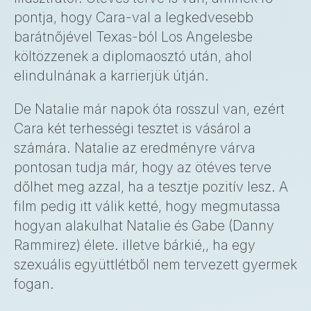
pontja, hogy Cara-val a legkedvesebb
barátnőjével Texas-ból Los Angelesbe
költözzenek a diplomaosztó után, ahol
elindulnának a karrierjük útján.
De Natalie már napok óta rosszul van, ezért
Cara két terhességi tesztet is vásárol a
számára. Natalie az eredményre várva
pontosan tudja már, hogy az ötéves terve
dőlhet meg azzal, ha a tesztje pozitív lesz. A
film pedig itt válik ketté, hogy megmutassa
hogyan alakulhat Natalie és Gabe (Danny
Rammirez) élete. illetve bárkié,, ha egy
szexuális együttlétből nem tervezett gyermek
fogan.