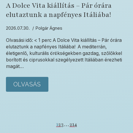
A Dolce Vita kiállítás – Pár órára
elutaztunk a napfényes Itáliába!
2026.07.30.
Polgár Ágnes
Olvasási idő: < 1 perc A Dolce Vita kiállítás – Pár órára
elutaztunk a napfényes Itáliába! A mediterrán,
életigenlő, kulturális örökségekben gazdag, szőlőkkel
borított és ciprusokkal szegélyezett Itáliában érezheti
magát…
OLVASÁS
1
2
3
…
214