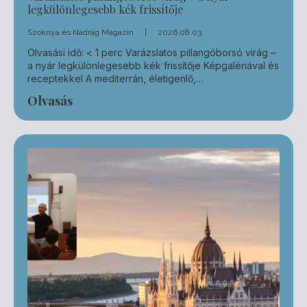
legkülönlegesebb kék frissítője
Szoknya és Nadrág Magazin
2026.08.03.
Olvasási idő: < 1 perc Varázslatos pillangóborsó virág –
a nyár legkülönlegesebb kék frissítője Képgalériával és
receptekkel A mediterrán, életigenlő,…
Olvasás