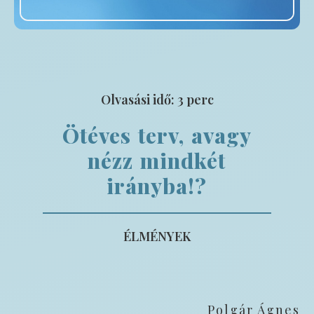
Olvasási idő:
3
perc
Ötéves terv, avagy
nézz mindkét
irányba!?
ÉLMÉNYEK
Polgár Ágnes