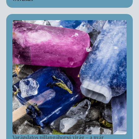
Varázslatos pillangóborsó virág – a nyár