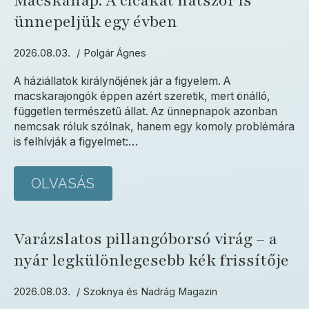
Macskanap. A cicákat hatszor is
ünnepeljük egy évben
2026.08.03.
Polgár Ágnes
A háziállatok királynőjének jár a figyelem. A
macskarajongók éppen azért szeretik, mert önálló,
független természetű állat. Az ünnepnapok azonban
nemcsak róluk szólnak, hanem egy komoly problémára
is felhívják a figyelmet:…
OLVASÁS
Varázslatos pillangóborsó virág – a
nyár legkülönlegesebb kék frissítője
2026.08.03.
Szoknya és Nadrág Magazin