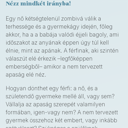
Nézz mindkét irányba!
Egy nő kétségtelenül zombivá válik a
terhessége és a gyermekágy idején, főleg
akkor, ha a a babája valódi éjjeli bagoly, ami
időszakot az anyának éppen úgy túl kell
élnie, mint az apának. A férfinak, aki szintén
válaszút elé érkezik –legfőképpen
emberségből– amikor a nem tervezett
apaság elé néz.
Hogyan dönthet egy férfi: a nő, és a
születendő gyermeke mellé áll, vagy sem?
Vállalja az apaság szerepét valamilyen
formában, igen-vagy nem? A nem tervezett
gyermek összehoz két embert, vagy inkább