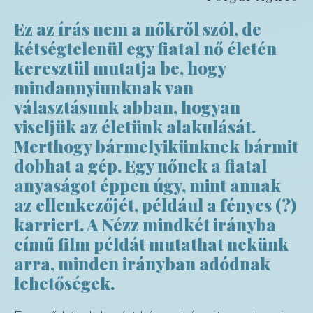
Ez az írás nem a nőkről szól, de
kétségtelenül egy fiatal nő életén
keresztül mutatja be, hogy
mindannyiunknak van
választásunk abban, hogyan
viseljük az életünk alakulását.
Merthogy bármelyikünknek bármit
dobhat a gép. Egy nőnek a fiatal
anyaságot éppen úgy, mint annak
az ellenkezőjét, például a fényes (?)
karriert. A Nézz mindkét irányba
című film példát mutathat nekünk
arra, minden irányban adódnak
lehetőségek.