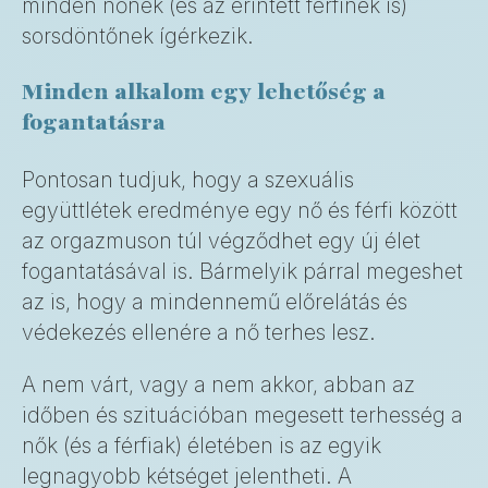
minden nőnek (és az érintett férfinek is)
sorsdöntőnek ígérkezik.
Minden alkalom egy lehetőség a
fogantatásra
Pontosan tudjuk, hogy a szexuális
együttlétek eredménye egy nő és férfi között
az orgazmuson túl végződhet egy új élet
fogantatásával is. Bármelyik párral megeshet
az is, hogy a mindennemű előrelátás és
védekezés ellenére a nő terhes lesz.
A nem várt, vagy a nem akkor, abban az
időben és szituációban megesett terhesség a
nők (és a férfiak) életében is az egyik
legnagyobb kétséget jelentheti. A