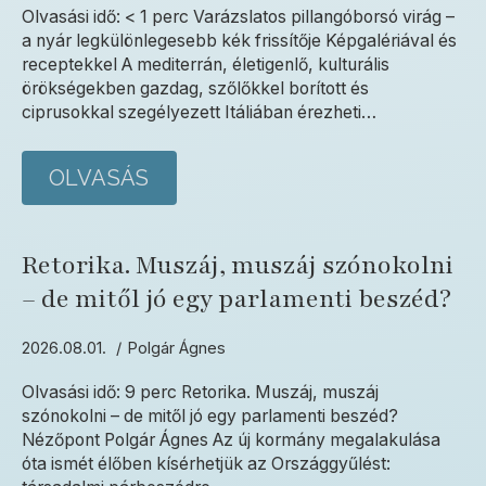
Olvasási idő: < 1 perc Varázslatos pillangóborsó virág –
a nyár legkülönlegesebb kék frissítője Képgalériával és
receptekkel A mediterrán, életigenlő, kulturális
örökségekben gazdag, szőlőkkel borított és
ciprusokkal szegélyezett Itáliában érezheti…
OLVASÁS
Retorika. Muszáj, muszáj szónokolni
– de mitől jó egy parlamenti beszéd?
2026.08.01.
Polgár Ágnes
Olvasási idő: 9 perc Retorika. Muszáj, muszáj
szónokolni – de mitől jó egy parlamenti beszéd?
Nézőpont Polgár Ágnes Az új kormány megalakulása
óta ismét élőben kísérhetjük az Országgyűlést: