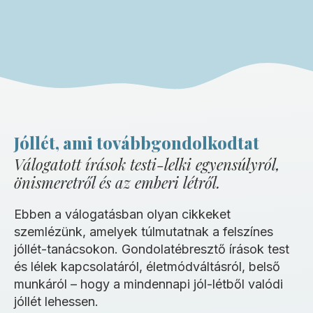
Jóllét, ami továbbgondolkodtat
Válogatott írások testi-lelki egyensúlyról,
önismeretről és az emberi létről.
Ebben a válogatásban olyan cikkeket
szemlézünk, amelyek túlmutatnak a felszínes
jóllét-tanácsokon. Gondolatébresztő írások test
és lélek kapcsolatáról, életmódváltásról, belső
munkáról – hogy a mindennapi jól-létből valódi
jóllét lehessen.