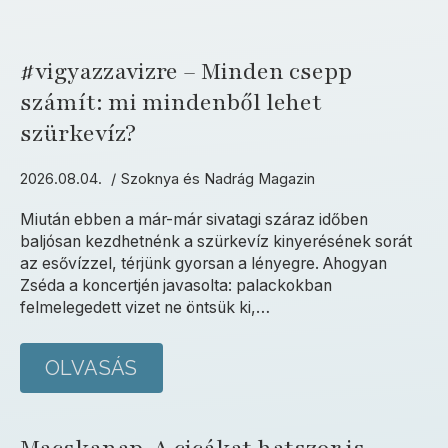
#vigyazzavizre – Minden csepp
számít: mi mindenből lehet
szürkevíz?
2026.08.04.
Szoknya és Nadrág Magazin
Miután ebben a már-már sivatagi száraz időben
baljósan kezdhetnénk a szürkevíz kinyerésének sorát
az esővízzel, térjünk gyorsan a lényegre. Ahogyan
Zséda a koncertjén javasolta: palackokban
felmelegedett vizet ne öntsük ki,…
OLVASÁS